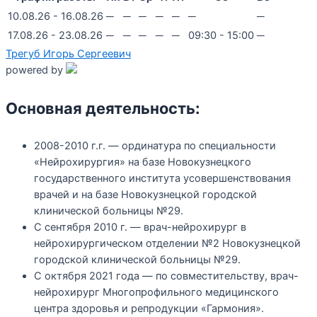
10.08.26 - 16.08.26
─
─
─
─
─
─
─
17.08.26 - 23.08.26
─
─
─
─
─
09:30 - 15:00
─
Трегуб Игорь Сергеевич
powered by
Основная деятельность:
2008-2010 г.г. — ординатура по специальности
«Нейрохирургия» на базе Новокузнецкого
государственного института усовершенствования
врачей и на базе Новокузнецкой городской
клинической больницы №29.
С сентября 2010 г. — врач-нейрохирург в
нейрохирургическом отделении №2 Новокузнецкой
городской клинической больницы №29.
С октября 2021 года — по совместительству, врач-
нейрохирург Многопрофильного медицинского
центра здоровья и репродукции «Гармония».