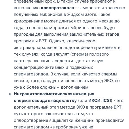
определенный срок. В таком случае прибегают к
выполнению
криопротокола
- заморозке и хранению
полученных эмбрионов в жидком азоте. Такое
криохранение может длиться от одного месяца до
года, а после разморозки эмбрионы вновь будут
пригодны для выполнения заключительных этапов
программы ВРТ. Однако, классическое
экстракорпоральное оплодотворение применяют в
тех случаях, когда эякулят (сперма) полового
партнера женщины содержит достаточную
концентрацию активных и подвижных
сперматозоидов. В случае, если качество спермы
низкое, тогда следует использовать метод ЭКО, но
уже с более сложным дополнением.
Интрацитоплазматическая инъекция
сперматозоида в яйцеклетку
(или
ИКСИ, ICSI
) - это
дополнительный этап метода ЭКО в программе ВРТ,
суть которого заключается в том, что
оплодотворение яйцеклетки женщины производится
сперматозоидом «в пробирке» уже не