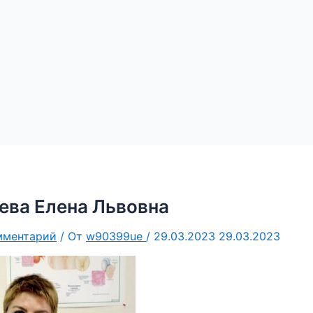
ва Елена Львовна
мментарий
/ От
w90399ue
/
29.03.2023
29.03.2023