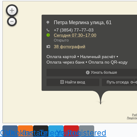
Odnoklassniki
Vk
Instagram
Telegram
Youtube
Registered