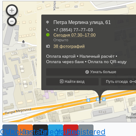
Odnoklassniki
Vk
Instagram
Telegram
Youtube
Registered