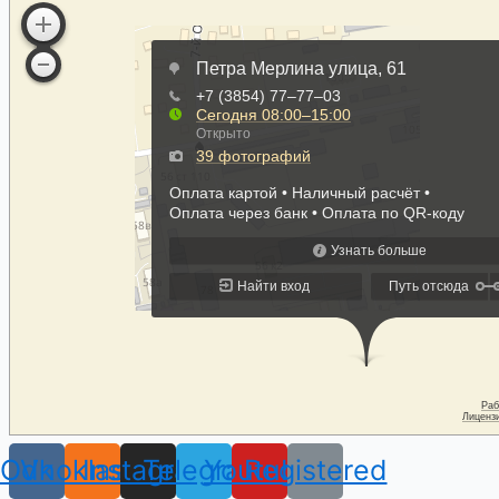
Odnoklassniki
Vk
Instagram
Telegram
Youtube
Registered